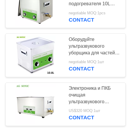
КАРТА
подогревателя 10L
САЙТА
ультразвуковой
negotiable MOQ:1pcs
регулируемый для
CONTACT
26
частей автомобиля
PRIVACY
Уборщик
POLICY
Оборудуйте
лаборатории
ультразвукового
уборщика для частей
ультразвуковой
10Л электронных
negotiable MOQ:1шт
блоков механических
CONTACT
29
Электроника и ПКБ
Стоматологические
очищая
ультразвукового
Ультразвуковой
уборщика извлекают
US$320 MOQ:1шт
поток & ионную
уборщик
CONTACT
выпарку