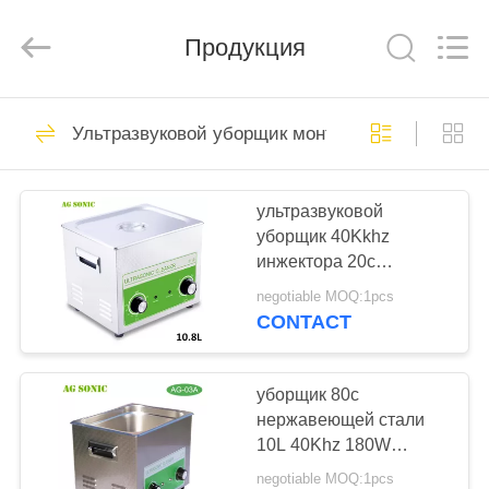
AG
Sonic
Technology
Продукция
limited.
All
Rights
Reserved.
ДОМ
345
Ультразвуковой уборщик монтажной платы
Промышленные
ПРОДУКТЫ
ультразвуковые
ультразвуковой
уборщик 40Kkhz
Cleaner
VR
инжектора 20c
-
регулируемый 10L для
negotiable MOQ:1pcs
частей оборудования
ШОУ
CONTACT
104
Автомобильный
О
уборщик 80c
нержавеющей стали
НАС
ультразвуковой
10L 40Khz 180W
ультразвуковой
уборщик
negotiable MOQ:1pcs