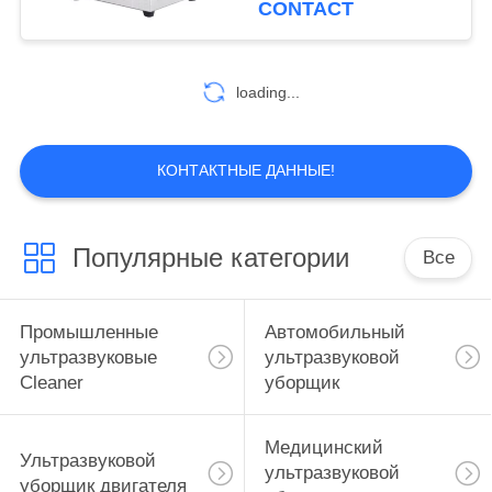
CONTACT
42
ультразвуковая
loading...
слепая машина
чистки
КОНТАКТНЫЕ ДАННЫЕ!
Популярные категории
Все
14
Ультразвуковая
Промышленные
Автомобильный
машина чистки
ультразвуковые
ультразвуковой
Cleaner
уборщик
фильтра
Медицинский
Ультразвуковой
ультразвуковой
уборщик двигателя