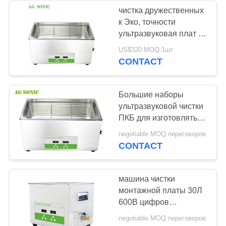
чистка дружественных
к Эко, точности
20
ультразвуковая плат с
Ультразвуковой
печатным монтажом и
US$320 MOQ:1шт
чувствительная
CONTACT
уборщик
электроника 22Л
монтажной платы
Большие наборы
ультразвуковой чистки
ПКБ для изготовлять и
ремонта 30Л с 500В
16
negotiable MOQ:переговоров
ультразвуковым
CONTACT
Ультразвуковые
Cleaner гольф-клуб
машина чистки
монтажной платы 30Л
600В цифров
ультразвуковая с
negotiable MOQ:переговоров
подогревателем