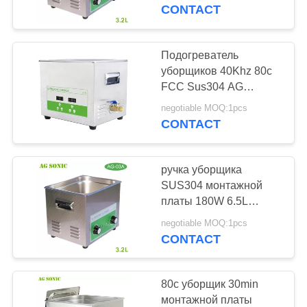
ПУТЕШЕСТВИЕ
регулируемый
CONTACT
ФАБРИКИ
Подогреватель
139
ПРОВЕРКА
уборщиков 40Khz 80c
Ультразвуковой
FCC Sus304 AG
КАЧЕСТВА
ЗВУКОВОЙ
уборщик двигателя
negotiable MOQ:1pcs
промышленный
CONTACT
СВЯЖИТЕСЬ
ультразвуковой
МЫ
ручка уборщика
SUS304 монтажной
НОВОСТИ
платы 180W 6.5L
59
ультразвуковая
negotiable MOQ:1pcs
Медицинский
механическая
CONTACT
СПРОСИТЕ
ультразвуковой
ЦИТАТУ
80c уборщик 30min
уборщик
монтажной платы