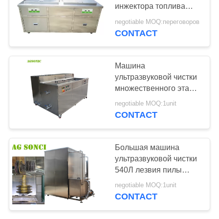
КАРТА
инжектора топлива
САЙТА
промышленная с
negotiable MOQ:переговоров
полоскать суша танк
CONTACT
PRIVACY
POLICY
Машина
ультразвуковой чистки
множественного этапа
промышленная,
negotiable MOQ:1unit
автоматизированная
CONTACT
ультразвуковая ванна
Большая машина
ультразвуковой чистки
540Л лезвия пилы
промышленная для
negotiable MOQ:1unit
непрерывной
CONTACT
деятельности