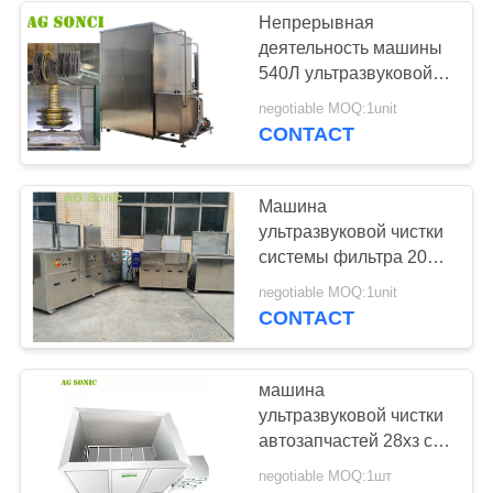
Непрерывная
деятельность машины
540Л ультразвуковой
чистки большого
negotiable MOQ:1unit
лезвия пилы
CONTACT
промышленная
Машина
ультразвуковой чистки
системы фильтра 2000
литров для радиаторов
negotiable MOQ:1unit
корабля
CONTACT
машина
ультразвуковой чистки
автозапчастей 28хз с
отдельной коробкой
negotiable MOQ:1шт
датчика легкой для