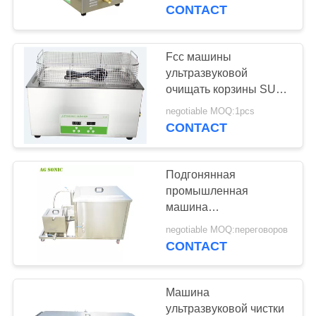
ПУТЕШЕСТВИЕ
ультразвуковой чистки
CONTACT
30 литров силы 500В
ФАБРИКИ
фактической
ультразвуковой
Fcc машины
ПРОВЕРКА
ультразвуковой
очищать корзины SUS
КАЧЕСТВА
подогревателя 80C
negotiable MOQ:1pcs
промышленный для
CONTACT
СВЯЖИТЕСЬ
автозапчастей
МЫ
Подгонянная
промышленная
НОВОСТИ
машина
ультразвуковой чистки
negotiable MOQ:переговоров
на экран 1м длинное
CONTACT
СПРОСИТЕ
СУС304 панели ЛСФ
ЦИТАТУ
ЛСФ
Машина
ультразвуковой чистки