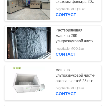
системы фильтра 2000
литров для радиаторов
negotiable MOQ:1unit
корабля
CONTACT
Растворяющая
машина 28К
ультразвуковой чистки
головки цилиндра с
negotiable MOQ:1шт
маслом снимая
CONTACT
система
машина
ультразвуковой чистки
автозапчастей 28хз с
отдельной коробкой
negotiable MOQ:1шт
датчика легкой для
CONTACT
поддержания