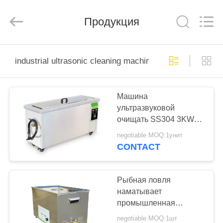
AG
Sonic
Technology
Продукция
limited.
All
Rights
Reserved.
ДОМ
industrial ultrasonic cleaning machine
ПРОДУКТЫ
Машина
ультразвуковой
VR
очищать SS304 3KW
-
60L промышленная
negotiable MOQ:1унит
ШОУ
CONTACT
О
Рыбная ловля
наматывает
НАС
промышленная
машина
negotiable MOQ:1шт