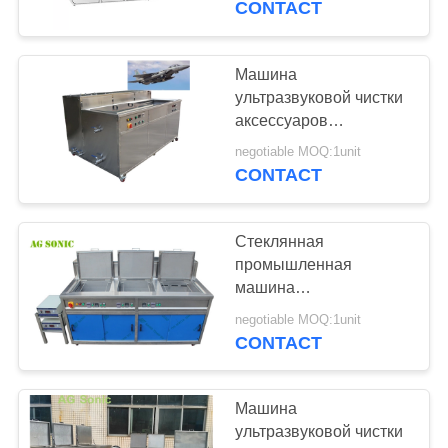
CONTACT
поддержания
Машина
ультразвуковой чистки
аксессуаров
воздушных судн
negotiable MOQ:1unit
промышленная для
CONTACT
стальной алюминиевой
медной латуни
Стеклянная
промышленная
машина
ультразвуковой
negotiable MOQ:1unit
очистки умирает
CONTACT
система очистки
горячей воды
прессформы
Машина
прессформ
ультразвуковой чистки