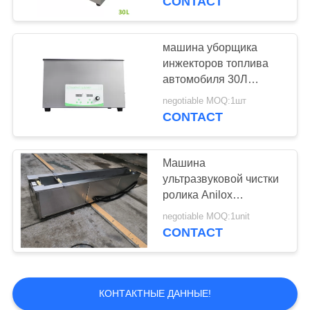
CONTACT
таймером и
подогревателем
машина уборщика
инжекторов топлива
автомобиля 30Л
промышленная
negotiable MOQ:1шт
ультразвуковая с
CONTACT
топлением 600В
Машина
ультразвуковой чистки
ролика Anilox
промышленная с
negotiable MOQ:1unit
системой вращения
CONTACT
мотора
КОНТАКТНЫЕ ДАННЫЕ!