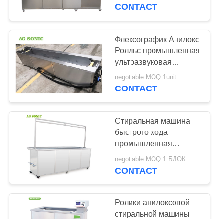
ПУТЕШЕСТВИЕ
ультразвуковая для
CONTACT
стекел и оптики
ФАБРИКИ
Флексографик Анилокс
ПРОВЕРКА
Ролльс промышленная
ультразвуковая
КАЧЕСТВА
стиральная машина с
negotiable MOQ:1unit
вращающейся
CONTACT
СВЯЖИТЕСЬ
системой
МЫ
Стиральная машина
быстрого хода
НОВОСТИ
промышленная
ультразвуковая для
negotiable MOQ:1 БЛОК
древесины/
CONTACT
СПРОСИТЕ
вертикальных жалюзи
ЦИТАТУ
извлекает
Ролики анилоксовой
стиральной машины