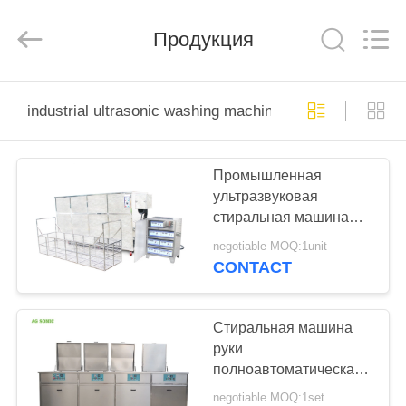
AG
Sonic
Technology
Продукция
limited.
All
Rights
Reserved.
ДОМ
industrial ultrasonic washing machine
ПРОДУКТЫ
Промышленная
ультразвуковая
VR
стиральная машина
-
СС304 для морских
negotiable MOQ:1unit
буровых нефтяных/
ШОУ
CONTACT
газовых отраслей
О
Стиральная машина
руки
НАС
полноавтоматическая
промышленная
negotiable MOQ:1set