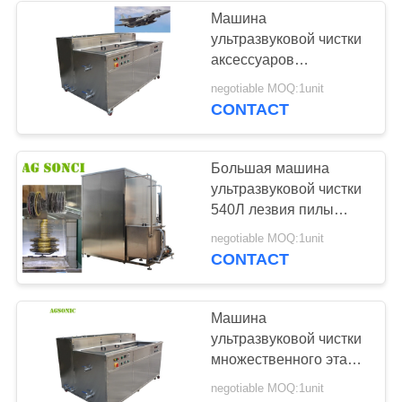
очистки деталей
Машина
двигателя
ультразвуковой чистки
аксессуаров
воздушных судн
negotiable MOQ:1unit
промышленная для
CONTACT
стальной алюминиевой
медной латуни
Большая машина
ультразвуковой чистки
540Л лезвия пилы
промышленная для
negotiable MOQ:1unit
непрерывной
CONTACT
деятельности
Машина
ультразвуковой чистки
множественного этапа
промышленная,
negotiable MOQ:1unit
автоматизированная