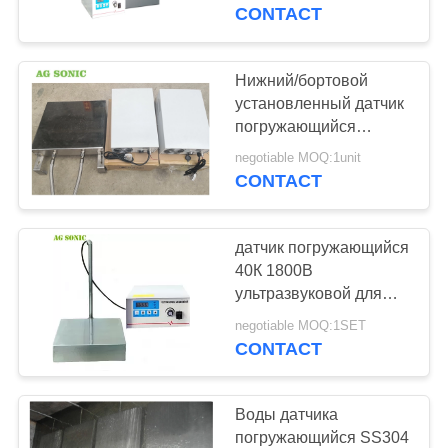
ПУТЕШЕСТВИЕ
40/28khz более чистая
CONTACT
с генератором
ФАБРИКИ
Нижний/бортовой
ПРОВЕРКА
установленный датчик
погружающийся
КАЧЕСТВА
ультразвуковой
negotiable MOQ:1unit
извлекает чистку трубы
CONTACT
СВЯЖИТЕСЬ
масла
МЫ
датчик погружающийся
40К 1800В
НОВОСТИ
ультразвуковой для
танка Экссистинг
negotiable MOQ:1SET
CONTACT
СПРОСИТЕ
ЦИТАТУ
Воды датчика
погружающийся SS304