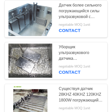
Датчик более сильного
погружающийся силы
ультразвуковой с
твердыми трубкой/
negotiable MOQ:1unit
гибким рукавом
CONTACT
Уборщик
ультразвукового
датчика
погружающийся
negotiable MOQ:1unit
нержавеющей стали
CONTACT
316L Immersible
ультразвуковой
Существуя датчик
28KHZ 40KHZ 120KHZ
1800W погружающийся
танка ультразвуковой
negotiable MOQ:1unit