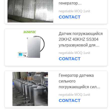
КАРТА
генератор
САЙТА
ультразвуковой
negotiable MOQ:1unit
ультразвуковые и
CONTACT
датчик 28k
PRIVACY
POLICY
Датчик погружающийся
20KHZ 40KHZ SS304
ультразвуковой для
обрабатывать Slurry
negotiable MOQ:1unit
молокозавода
CONTACT
Генератор датчика
сильного
погружающийся силы
28Khz ультразвуковой
negotiable MOQ:1unit
с твердой гибкой
CONTACT
трубой