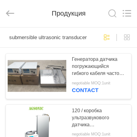
AG
Sonic
Technology
Продукция
limited.
All
Rights
Reserved.
ДОМ
submersible ultrasonic transducer
ПРОДУКТЫ
Генератора датчика
погружающийся
VR
гибкого кабеля частоты
-
ультразвукового
negotiable MOQ:1unit
мульти-
ШОУ
CONTACT
О
120 / коробка
ультразвукового
НАС
датчика
погружающийся
negotiable MOQ:1unit