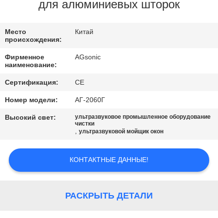
ПУТЕШЕСТВИЕ
для алюминиевых шторок
ФАБРИКИ
Место
Китай
происхождения:
ПРОВЕРКА
Фирменное
AGsonic
КАЧЕСТВА
наименование:
Сертификация:
CE
СВЯЖИТЕСЬ
Номер модели:
АГ-2060Г
МЫ
Высокий свет:
ультразвуковое промышленное оборудование
чистки
,
ультразвуковой мойщик окон
НОВОСТИ
КОНТАКТНЫЕ ДАННЫЕ!
СПРОСИТЕ
ЦИТАТУ
РАСКРЫТЬ ДЕТАЛИ