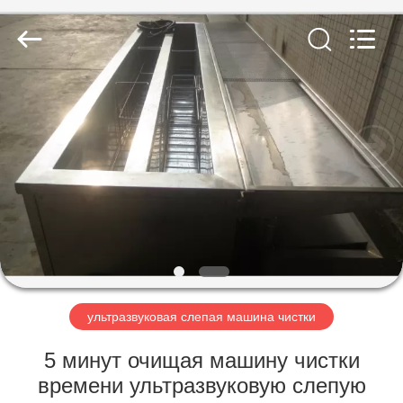
AG
Sonic
Technology
limited.
All
Rights
Reserved.
ДОМ
ПРОДУКТЫ
VR
-
ШОУ
О
ультразвуковая слепая машина чистки
НАС
5 минут очищая машину чистки
времени ультразвуковую слепую