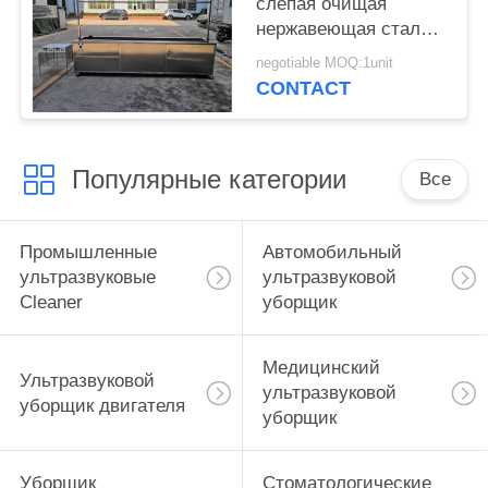
слепая очищая
нержавеющая сталь
304 машины 40khz с
negotiable MOQ:1unit
полоща танком/
CONTACT
рицинусами
Популярные категории
Все
Промышленные
Автомобильный
ультразвуковые
ультразвуковой
Cleaner
уборщик
Медицинский
Ультразвуковой
ультразвуковой
уборщик двигателя
уборщик
Уборщик
Стоматологические