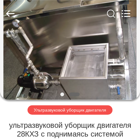
AG
Sonic
Technology
limited.
All
Rights
Reserved.
ДОМ
ПРОДУКТЫ
VR
-
ШОУ
О
Ультразвуковой уборщик двигателя
НАС
ультразвуковой уборщик двигателя
28КХЗ с поднимаясь системой