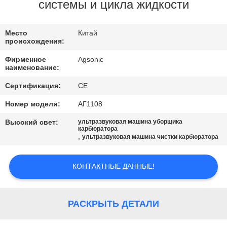
ПУТЕШЕСТВИЕ
системы и цикла жидкости
ФАБРИКИ
Место
Китай
происхождения:
ПРОВЕРКА
Фирменное
Agsonic
КАЧЕСТВА
наименование:
Сертификация:
CE
СВЯЖИТЕСЬ
Номер модели:
АГ1108
МЫ
Высокий свет:
ультразвуковая машина уборщика
карбюратора
,
ультразвуковая машина чистки карбюратора
НОВОСТИ
КОНТАКТНЫЕ ДАННЫЕ!
СПРОСИТЕ
ЦИТАТУ
РАСКРЫТЬ ДЕТАЛИ