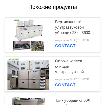
КАРТА
Похожие продукты
САЙТА
Вертикальный
PRIVACY
ультразвуковой
POLICY
уборщик 28хз 3600В
двигателя 360Л с
negotiable MOQ:1 БЛОК
прикрепленной на
CONTACT
петлях крышкой/
дренажем
Оборка колеса
очищая
ультразвуковой
уборщик двигателя с
negotiable MOQ:1 БЛОК
контролируемым ПЛК
CONTACT
гидравлического
подъема
Танк уборщика 60Л