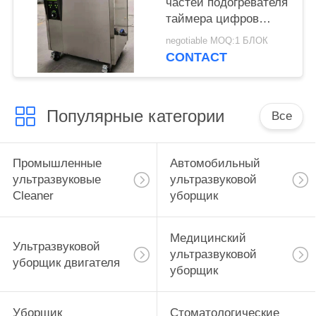
частей подогревателя
таймера цифров
промышленный
negotiable MOQ:1 БЛОК
ультразвуковой с
CONTACT
корзиной
Популярные категории
Все
Промышленные
Автомобильный
ультразвуковые
ультразвуковой
Cleaner
уборщик
Медицинский
Ультразвуковой
ультразвуковой
уборщик двигателя
уборщик
Уборщик
Стоматологические