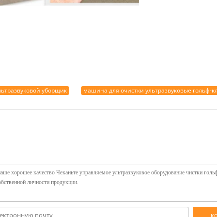
льтразвуковой уборщик
машина для очистки ультразвуковые гольф-к
к