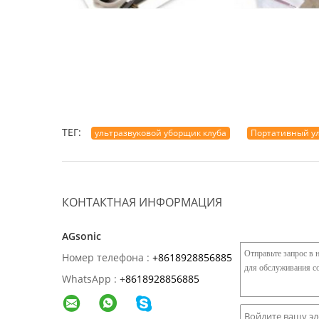
ТЕГ:
ультразвуковой уборщик клуба
Портативный у
КОНТАКТНАЯ ИНФОРМАЦИЯ
AGsonic
Номер телефона :
+8618928856885
WhatsApp :
+
8618928856885