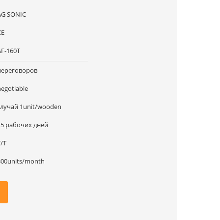
AG SONIC
CE
АГ-160Т
переговоров
negotiable
случай 1unit/wooden
15 рабочих дней
T/T
300units/month