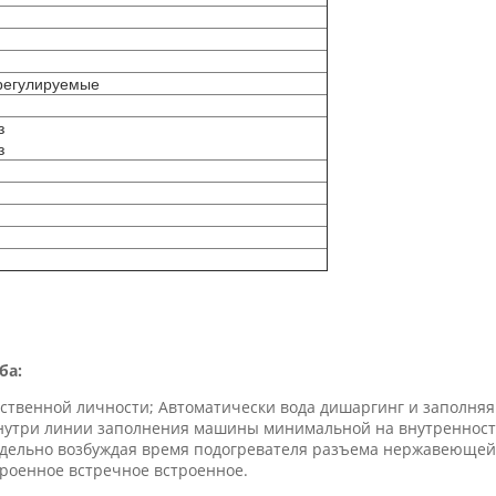
регулируемые
з
з
ба:
ственной личности; Автоматически вода дишаргинг и заполняя
нутри линии заполнения машины минимальной на внутренности
дельно возбуждая время подогревателя разъема нержавеющей 
роенное встречное встроенное.