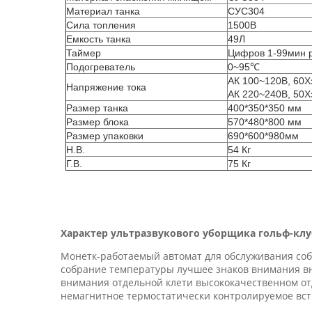
Материал танка
СУС304
Сила топления
1500В
Емкость танка
49Л
Таймер
Цифров 1-99мин 
Подогреватель
0~95℃
АК 100~120В, 60Х
Напряжение тока
АК 220~240В, 50Х
Размер танка
400*350*350 мм
Размер блока
570*480*800 мм
Размер упаковки
690*600*980мм
Н.В.
54 Кг
Г.В.
75 Кг
Характер ультразвукового уборщика гольф-клу
Монетк-работаемый автомат для обслуживания соб
собрание температуры лучшее знаков внимания в
внимания отдельной клети высококачественном от
немагнитное термостатически контролируемое вст