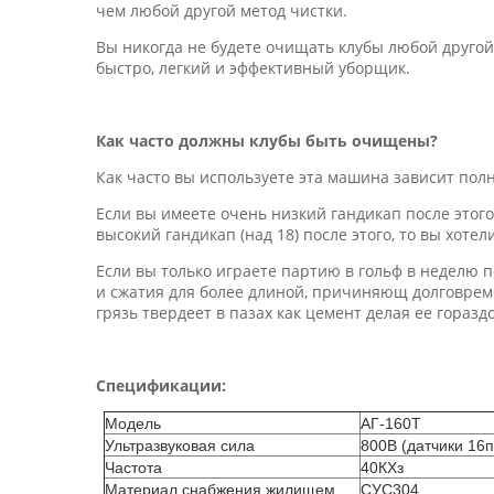
чем любой другой метод чистки.
Вы никогда не будете очищать клубы любой другой
быстро, легкий и эффективный уборщик.
Как часто должны клубы быть очищены?
Как часто вы используете эта машина зависит полн
Если вы имеете очень низкий гандикап после этог
высокий гандикап (над 18) после этого, то вы хот
Если вы только играете партию в гольф в неделю п
и сжатия для более длиной, причиняющ долговре
грязь твердеет в пазах как цемент делая ее горазд
Спецификации:
Модель
АГ-160Т
Ультразвуковая сила
800В (датчики 16п
Частота
40КХз
Материал снабжения жилищем
СУС304