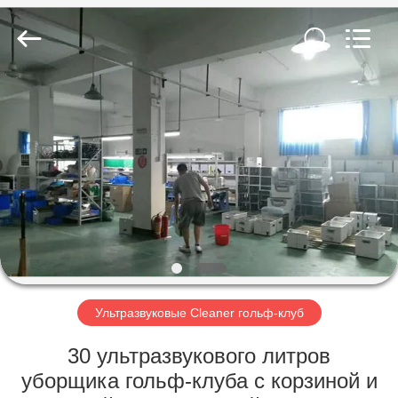
AG
Sonic
Technology
limited.
All
Rights
Reserved.
ДОМ
ПРОДУКТЫ
VR
-
ШОУ
О
Ультразвуковые Cleaner гольф-клуб
НАС
30 ультразвукового литров
уборщика гольф-клуба с корзиной и