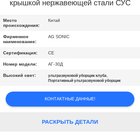
ПУТЕШЕСТВИЕ
крышкой нержавеющей стали СУС
ФАБРИКИ
Место
Китай
происхождения:
ПРОВЕРКА
Фирменное
AG SONIC
КАЧЕСТВА
наименование:
Сертификация:
CE
СВЯЖИТЕСЬ
Номер модели:
АГ-30Д
МЫ
Высокий свет:
,
ультразвуковой уборщик клуба
Портативный ультразвуковой уборщик
НОВОСТИ
КОНТАКТНЫЕ ДАННЫЕ!
СПРОСИТЕ
ЦИТАТУ
РАСКРЫТЬ ДЕТАЛИ