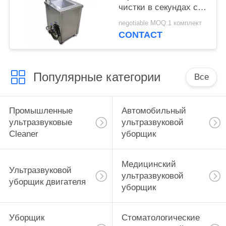
чистки в секундах с
ультраакустикой и
negotiable MOQ:1 комплект
топлением 3мин
CONTACT
автоматическими
Популярные категории
Все
Промышленные
Автомобильный
ультразвуковые
ультразвуковой
Cleaner
уборщик
Медицинский
Ультразвуковой
ультразвуковой
уборщик двигателя
уборщик
Уборщик
Стоматологические