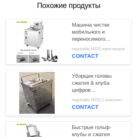
КАРТА
Похожие продукты
САЙТА
Машина чистки
PRIVACY
мобильного и
переносимого
POLICY
ультразвукового
negotiable MOQ:переговоров
гольф-клуба
CONTACT
уборщика гольф-
клуба звуковая
Уборщик головы
сжатия & клуба
цифров
ультразвуковой
negotiable MOQ:1 комплект
компактный с ручкой
CONTACT
и рицинусами 49
литров
Быстрые гольф-
клубы и сжатия