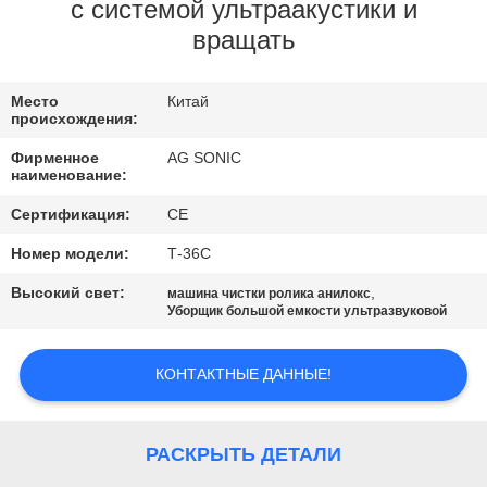
ПУТЕШЕСТВИЕ
с системой ультраакустики и
вращать
ФАБРИКИ
Место
Китай
ПРОВЕРКА
происхождения:
КАЧЕСТВА
Фирменное
AG SONIC
наименование:
СВЯЖИТЕСЬ
Сертификация:
CE
МЫ
Номер модели:
Т-36С
Высокий свет:
,
машина чистки ролика анилокс
Уборщик большой емкости ультразвуковой
НОВОСТИ
КОНТАКТНЫЕ ДАННЫЕ!
СПРОСИТЕ
ЦИТАТУ
РАСКРЫТЬ ДЕТАЛИ