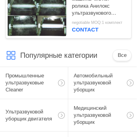
ролика Анилокс
ультразвукового
уборщика Куртайн
negotiable MOQ:1 комплект
ролика 2400мм
CONTACT
ультразвуковая
керамическая
Популярные категории
Все
Промышленные
Автомобильный
ультразвуковые
ультразвуковой
Cleaner
уборщик
Медицинский
Ультразвуковой
ультразвуковой
уборщик двигателя
уборщик