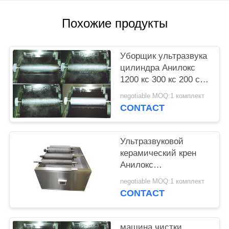
КАРТА
САЙТА
Похожие продукты
PRIVACY
Уборщик ультразвука
POLICY
цилиндра Анилокс
1200 кс 300 кс 200 с
вращая системой
negotiable MOQ:1 комплект
CONTACT
Ультразвуковой
керамический крен
Анилокс
оборудования чистки
negotiable MOQ:1 комплект
ролика Анилокс и
CONTACT
металлические части
очищая звукового
уборщика ванны
машина чистки