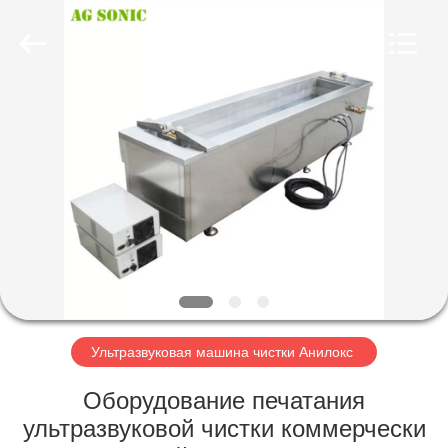
AG
Sonic
Technology
limited.
All
Rights
Reserved.
ДОМ
ПРОДУКТЫ
VR
-
ШОУ
О
Ультразвуковая машина чистки Анилокс
НАС
Оборудование печатания
ультразвуковой чистки коммерчески