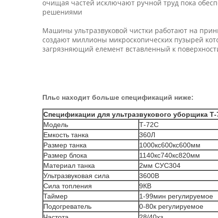
очищая частей исключают ручной труд пока обес
решениями
Машины ультразвуковой чистки работают на принц
создают миллионы микроскопических пузырей кото
загрязняющий елемент вставленный к поверхности
Пльс находит больше спецификаций ниже:
Спецификации для ультразвукового уборщика Т-
Модель
Т-72С
Емкость танка
360Л
Размер танка
1000кс600кс600мм
Размер блока
1140кс740кс820мм
Материал танка
2мм СУС304
Ультразвуковая сила
3600В
Сила топления
9КВ
Таймер
1-99мин регулируемое
Подогреватель
0-80к регулируемое
Частота
28/40хз