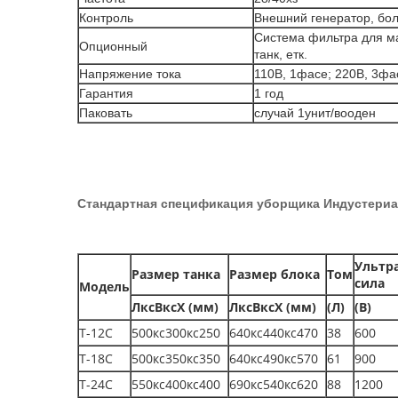
Контроль
Внешний генератор, бо
Система фильтра для м
Опционный
танк, етк.
Напряжение тока
110В, 1фасе; 220В, 3фа
Гарантия
1 год
Паковать
случай 1унит/вооден
Стандартная спецификация уборщика Индустериа
Ультр
Размер танка
Размер блока
Том
сила
Модель
ЛксВксХ (мм)
ЛксВксХ (мм)
(Л)
(В)
Т-12С
500кс300кс250
640кс440кс470
38
600
Т-18С
500кс350кс350
640кс490кс570
61
900
Т-24С
550кс400кс400
690кс540кс620
88
1200