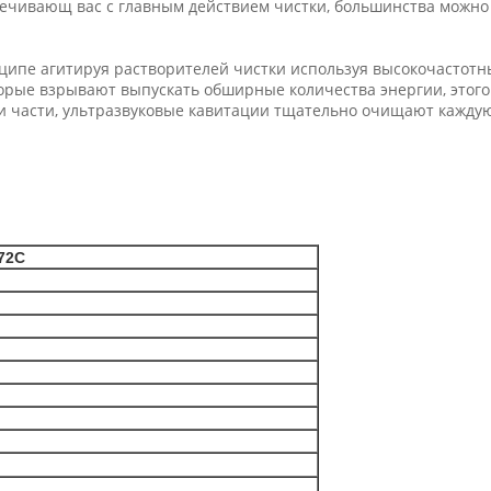
печивающ вас с главным действием чистки, большинства можн
ипе агитируя растворителей чистки используя высокочастотны
рые взрывают выпускать обширные количества энергии, этого 
 части, ультразвуковые кавитации тщательно очищают каждую 
72С