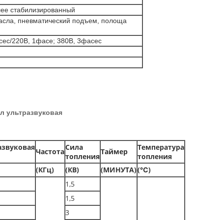
лее стабилизированный
асла, пневматический подъем, полоща
сес/220В, 1фасе; 380В, 3фасес
л ультразвуковая
азвуковая
Сила
Температура
Частота
Таймер
топления
топления
(КГц)
(КВ)
(МИНУТА)
(℃)
1,5
1,5
3