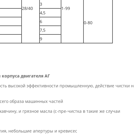
3
28/40
1-99
4,5
6
0-80
7,5
9
корпуса двигателя АГ
сть высокой эффективности промышленную, действие чистки н
всего образа машинных частей
жавчину, и грязное масла (с-пре-чистка в такие же случаи
стия, небольшие апертуры и кревисес