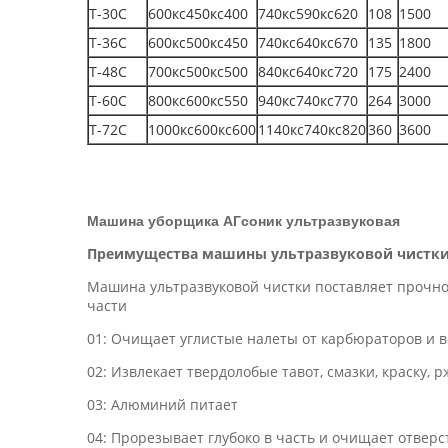
Т-30С
600кс450кс400
740кс590кс620
108
1500
Т-36С
600кс500кс450
740кс640кс670
135
1800
Т-48С
700кс500кс500
840кс640кс720
175
2400
Т-60С
800кс600кс550
940кс740кс770
264
3000
Т-72С
1000кс600кс600
1140кс740кс820
360
3600
Машина уборщика АГсоник ультразвуковая
Преимущества машины ультразвуковой чистки 
Машина ультразвуковой чистки поставляет прочно
части
01: Очищает углистые налеты от карбюраторов и 
02: Извлекает твердолобые тавот, смазки, краску, р
03: Алюминий питает
04: Прорезывает глубоко в часть и очищает отвер