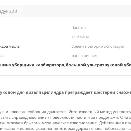
одукции
Частота:
КОРЗИНА:
ндра масла
Совент повторно использует:
ра
тыпер чистки:
ашина уборщика карбюратора
большой ультразвуковой уб
,
вуковой для дизеля цилиндра преграждает шестерни снаб
ю и новое до собрания двигателя. Этот известный метод ультразву
истить справедливо вниз к поверхности части и за пределами. Она 
тки включая брызги и механическое взволнование. Действенная пр
ические и ионные скрепления которые держат очень небольшие ча