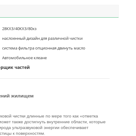
28КХЗ/40КХЗ/80хз
наслоенный дизайн для различной чистки
система фильтра опционная двинуть масло
Автомобильное клеане
орщик частей
жений жилищем
ковой чистки длинные по мере того как «отметка
может также достигнуть внутренние области, которые
ирода ультразвуковой энергии обеспечивает
стицы к поверхностям.