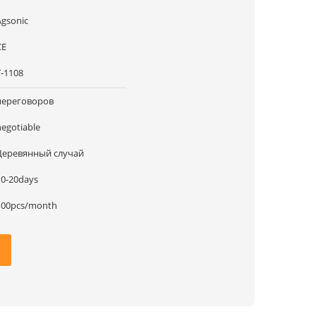
Agsonic
CE
Т-1108
переговоров
negotiable
Деревянный случай
10-20days
100pcs/month