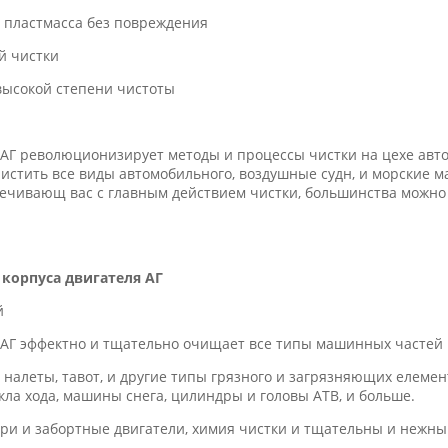
и пластмасса без повреждения
й чистки
высокой степени чистоты
 АГ революционизирует методы и процессы чистки на цехе ав
чистить все виды автомобильного, воздушные судн, и морские м
печивающ вас с главным действием чистки, большинства можн
корпуса двигателя АГ
й
 АГ эффектно и тщательно очищает все типы машинных частей
 налеты, тавот, и другие типы грязного и загрязняющих елеме
кла хода, машины снега, цилиндры и головы АТВ, и больше.
три и забортные двигатели, химия чистки и тщательны и нежн