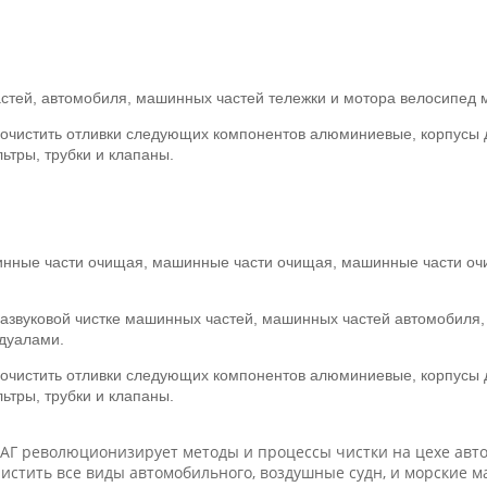
астей, автомобиля, машинных частей тележки и мотора велосипед
 очистить отливки следующих компонентов алюминиевые, корпусы д
ьтры, трубки и клапаны.
инные части очищая, машинные части очищая, машинные части оч
азвуковой чистке машинных частей, машинных частей автомобиля,
идуалами.
 очистить отливки следующих компонентов алюминиевые, корпусы д
ьтры, трубки и клапаны.
 АГ революционизирует методы и процессы чистки на цехе ав
чистить все виды автомобильного, воздушные судн, и морские м