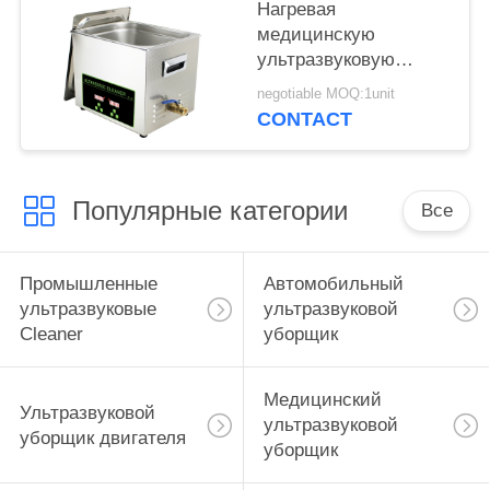
Нагревая
медицинскую
ультразвуковую
нержавеющую сталь
negotiable MOQ:1unit
304 уборщика для
CONTACT
хирургического/
медицинского
инструмента
Популярные категории
Все
Промышленные
Автомобильный
ультразвуковые
ультразвуковой
Cleaner
уборщик
Медицинский
Ультразвуковой
ультразвуковой
уборщик двигателя
уборщик