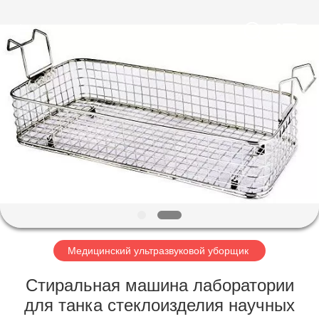
AG
Sonic
Technology
limited.
All
Rights
Reserved.
ДОМ
ПРОДУКТЫ
VR
-
ШОУ
О
Медицинский ультразвуковой уборщик
НАС
Стиральная машина лаборатории
для танка стеклоизделия научных