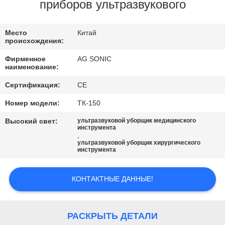
ПУТЕШЕСТВИЕ
приборов ультразвукового
ФАБРИКИ
Место
Китай
происхождения:
ПРОВЕРКА
Фирменное
AG SONIC
КАЧЕСТВА
наименование:
Сертификация:
CE
СВЯЖИТЕСЬ
Номер модели:
ТК-150
МЫ
Высокий свет:
ультразвуковой уборщик медицинского
инструмента
,
ультразвуковой уборщик хирургического
НОВОСТИ
инструмента
СПРОСИТЕ
КОНТАКТНЫЕ ДАННЫЕ!
ЦИТАТУ
РАСКРЫТЬ ДЕТАЛИ