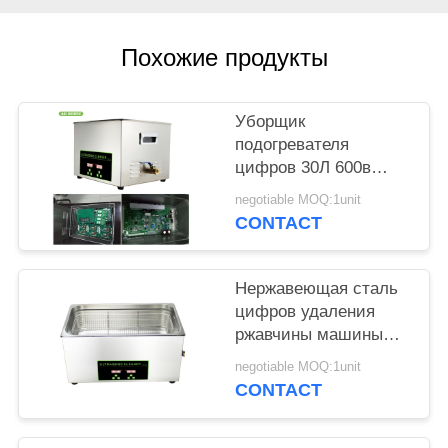
КАРТА
САЙТА
Похожие продукты
PRIVACY
Уборщик
POLICY
подогревателя
цифров 30Л 600в
медицинский
negotiable MOQ:1unit
ультразвуковой
CONTACT
таймер 1-30 минут
для частей металла
масла
Нержавеющая сталь
цифров удаления
ржавчины машины
чистки автозапчастей
negotiable MOQ:1unit
ультразвуковая
CONTACT