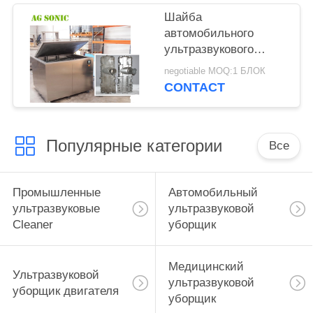
Шайба
автомобильного
ультразвукового
уборщика СС
negotiable MOQ:1 БЛОК
промышленная
CONTACT
ультразвуковая для
хирургических
инструментов
Популярные категории
Все
Промышленные
Автомобильный
ультразвуковые
ультразвуковой
Cleaner
уборщик
Медицинский
Ультразвуковой
ультразвуковой
уборщик двигателя
уборщик