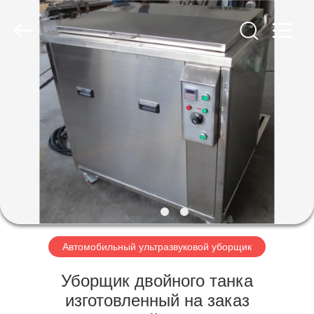
AG
Sonic
Technology
limited.
All
Rights
Reserved.
ДОМ
ПРОДУКТЫ
VR
-
ШОУ
О
Автомобильный ультразвуковой уборщик
НАС
Уборщик двойного танка
изготовленный на заказ