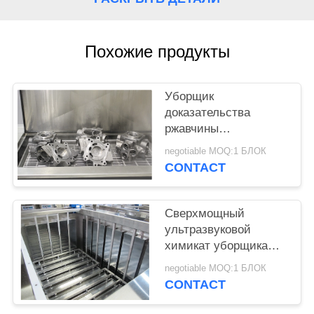
КАРТА
САЙТА
Похожие продукты
PRIVACY
POLICY
Уборщик
доказательства
ржавчины
автомобильный
negotiable MOQ:1 БЛОК
ультразвуковой
CONTACT
извлекая сильно
скрепленные
загрязняющие
Сверхмощный
елементы
ультразвуковой
химикат уборщика
3600В автозапчастей
negotiable MOQ:1 БЛОК
дружелюбное
CONTACT