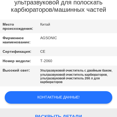
ПУТЕШЕСТВИЕ
ультразвуковой для полоскать
карбюраторов/машинных частей
ФАБРИКИ
Место
Китай
ПРОВЕРКА
происхождения:
КАЧЕСТВА
Фирменное
AGSONIC
наименование:
СВЯЖИТЕСЬ
Сертификация:
CE
МЫ
Номер модели:
Т-2060
Высокий свет:
,
Ультразвуковой очиститель с двойным баком
,
ультразвуковой очиститель карбюраторов
НОВОСТИ
ультразвуковой очиститель 266 л для
карбюраторов
СПРОСИТЕ
КОНТАКТНЫЕ ДАННЫЕ!
ЦИТАТУ
РАСКРЫТЬ ДЕТАЛИ