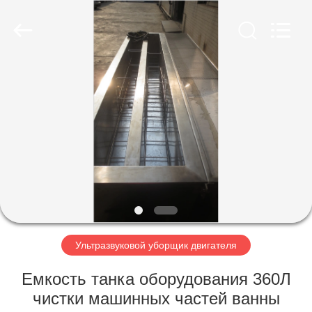
AG
Sonic
Technology
limited.
All
Rights
Reserved.
ДОМ
ПРОДУКТЫ
VR
-
ШОУ
О
Ультразвуковой уборщик двигателя
НАС
Емкость танка оборудования 360Л
чистки машинных частей ванны