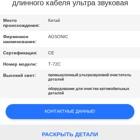
ПУТЕШЕСТВИЕ
длинного кабеля ультра звуковая
ФАБРИКИ
Место
Китай
происхождения:
ПРОВЕРКА
Фирменное
AGSONIC
КАЧЕСТВА
наименование:
Сертификация:
CE
СВЯЖИТЕСЬ
Номер модели:
Т-72С
МЫ
Высокий свет:
промышленный ультразвуковой очиститель
деталей
,
оборудование для очистки автомобильных
НОВОСТИ
деталей
СПРОСИТЕ
КОНТАКТНЫЕ ДАННЫЕ!
ЦИТАТУ
РАСКРЫТЬ ДЕТАЛИ