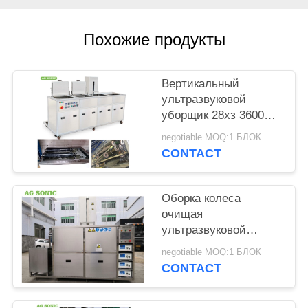
КАРТА
САЙТА
Похожие продукты
PRIVACY
Вертикальный
POLICY
ультразвуковой
уборщик 28хз 3600В
двигателя 360Л с
negotiable MOQ:1 БЛОК
прикрепленной на
CONTACT
петлях крышкой/
дренажем
Оборка колеса
очищая
ультразвуковой
уборщик двигателя с
negotiable MOQ:1 БЛОК
контролируемым ПЛК
CONTACT
гидравлического
подъема