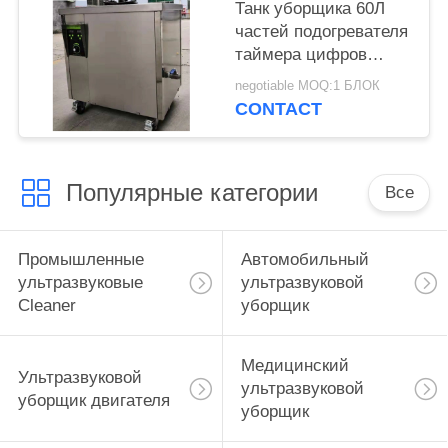
Танк уборщика 60Л
частей подогревателя
таймера цифров
промышленный
negotiable MOQ:1 БЛОК
ультразвуковой с
CONTACT
корзиной
Популярные категории
Все
Промышленные
Автомобильный
ультразвуковые
ультразвуковой
Cleaner
уборщик
Медицинский
Ультразвуковой
ультразвуковой
уборщик двигателя
уборщик