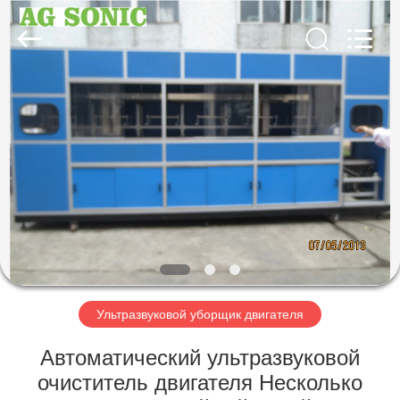
AG
Sonic
Technology
limited.
All
Rights
Reserved.
ДОМ
ПРОДУКТЫ
VR
-
ШОУ
О
Ультразвуковой уборщик двигателя
НАС
Автоматический ультразвуковой
очиститель двигателя Несколько