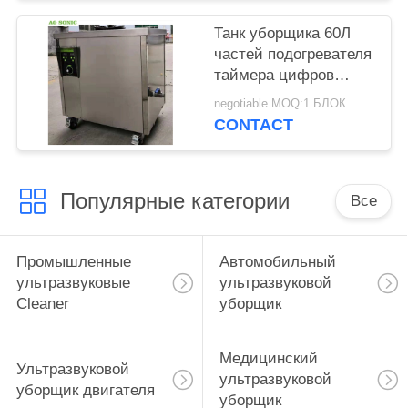
подъема
Танк уборщика 60Л
частей подогревателя
таймера цифров
промышленный
negotiable MOQ:1 БЛОК
ультразвуковой с
CONTACT
корзиной
Популярные категории
Все
Промышленные
Автомобильный
ультразвуковые
ультразвуковой
Cleaner
уборщик
Медицинский
Ультразвуковой
ультразвуковой
уборщик двигателя
уборщик