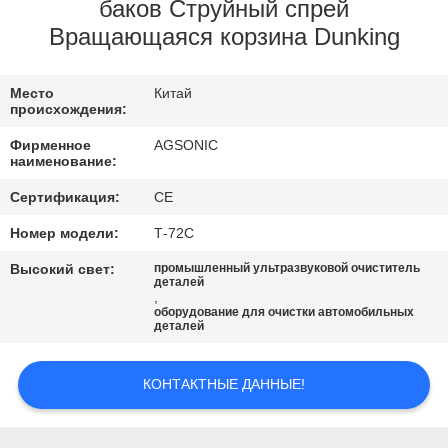
ПУТЕШЕСТВИЕ
баков Струйный спрей
Вращающаяся корзина Dunking
ФАБРИКИ
Место
Китай
ПРОВЕРКА
происхождения:
КАЧЕСТВА
Фирменное
AGSONIC
наименование:
СВЯЖИТЕСЬ
Сертификация:
CE
МЫ
Номер модели:
Т-72С
Высокий свет:
промышленный ультразвуковой очиститель
деталей
НОВОСТИ
,
оборудование для очистки автомобильных
деталей
СПРОСИТЕ
ЦИТАТУ
КОНТАКТНЫЕ ДАННЫЕ!