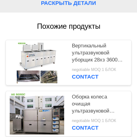
КАРТА
РАСКРЫТЬ ДЕТАЛИ
САЙТА
Похожие продукты
PRIVACY
POLICY
Вертикальный
ультразвуковой
уборщик 28хз 3600В
двигателя 360Л с
negotiable MOQ:1 БЛОК
прикрепленной на
CONTACT
петлях крышкой/
дренажем
Оборка колеса
очищая
ультразвуковой
уборщик двигателя с
negotiable MOQ:1 БЛОК
контролируемым ПЛК
CONTACT
гидравлического