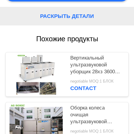
КАРТА
САЙТА
РАСКРЫТЬ ДЕТАЛИ
PRIVACY
Похожие продукты
POLICY
Вертикальный
ультразвуковой
уборщик 28хз 3600В
двигателя 360Л с
negotiable MOQ:1 БЛОК
прикрепленной на
CONTACT
петлях крышкой/
дренажем
Оборка колеса
очищая
ультразвуковой
уборщик двигателя с
negotiable MOQ:1 БЛОК