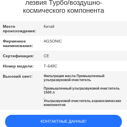
ПУТЕШЕСТВИЕ
лезвия Турбо/воздушно-
космического компонента
ФАБРИКИ
Место
Китай
ПРОВЕРКА
происхождения:
КАЧЕСТВА
Фирменное
AGSONIC
наименование:
СВЯЖИТЕСЬ
Сертификация:
CE
МЫ
Номер модели:
Т-648С
Высокий свет:
Фильтрация масла Промышленный
ультразвуковой очиститель
НОВОСТИ
,
Промышленный ультразвуковой очиститель
1500 л
,
СПРОСИТЕ
Ультразвуковой очиститель аэрокосмических
компонентов
ЦИТАТУ
КОНТАКТНЫЕ ДАННЫЕ!