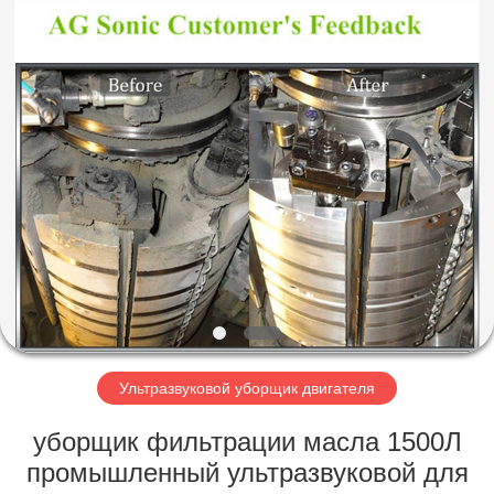
AG
Sonic
Technology
limited.
All
Rights
Reserved.
ДОМ
ПРОДУКТЫ
VR
-
ШОУ
О
Ультразвуковой уборщик двигателя
НАС
уборщик фильтрации масла 1500Л
промышленный ультразвуковой для