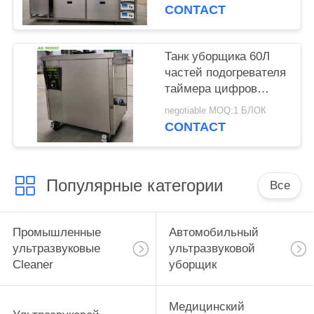
контролируемым ПЛК
CONTACT
гидравлического
подъема
Танк уборщика 60Л
частей подогревателя
таймера цифров
промышленный
negotiable MOQ:1 БЛОК
ультразвуковой с
CONTACT
корзиной
Популярные категории
Все
Промышленные
Автомобильный
ультразвуковые
ультразвуковой
Cleaner
уборщик
Медицинский