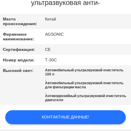
ПУТЕШЕСТВИЕ
ультразвуковая анти-
ФАБРИКИ
Место
Китай
происхождения:
ПРОВЕРКА
Фирменное
AGSONIC
КАЧЕСТВА
наименование:
Сертификация:
CE
СВЯЖИТЕСЬ
Номер модели:
Т-30С
МЫ
Высокий свет:
Автомобильный ультразвуковой очиститель
100 л
,
Автомобильный ультразвуковой очиститель
НОВОСТИ
для фильтрации масла
,
Антикоррозийный ультразвуковой очиститель
двигателя
СПРОСИТЕ
ЦИТАТУ
КОНТАКТНЫЕ ДАННЫЕ!