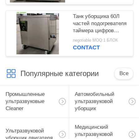
подъема
Танк уборщика 60Л
частей подогревателя
таймера цифров
промышленный
negotiable MOQ:1 БЛОК
ультразвуковой с
CONTACT
корзиной
Популярные категории
Все
Промышленные
Автомобильный
ультразвуковые
ультразвуковой
Cleaner
уборщик
Медицинский
Ультразвуковой
ультразвуковой
уборщик двигателя