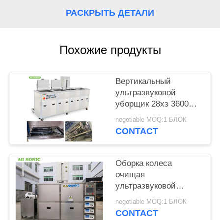
КАРТА
РАСКРЫТЬ ДЕТАЛИ
САЙТА
PRIVACY
Похожие продукты
POLICY
Вертикальный
ультразвуковой
уборщик 28хз 3600В
двигателя 360Л с
negotiable MOQ:1 БЛОК
прикрепленной на
CONTACT
петлях крышкой/
дренажем
Оборка колеса
очищая
ультразвуковой
уборщик двигателя с
negotiable MOQ:1 БЛОК
контролируемым ПЛК
CONTACT
гидравлического