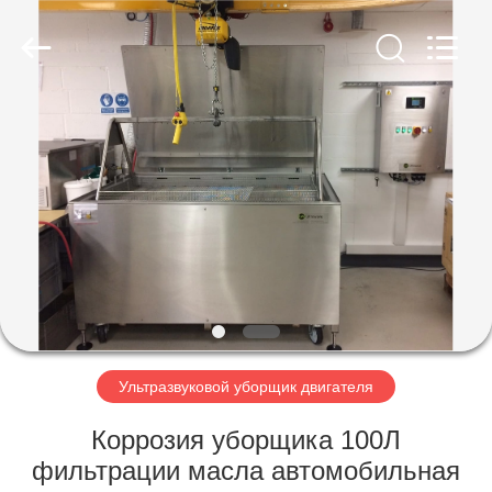
AG
Sonic
Technology
limited.
All
Rights
Reserved.
ДОМ
ПРОДУКТЫ
VR
-
ШОУ
О
Ультразвуковой уборщик двигателя
НАС
Коррозия уборщика 100Л
фильтрации масла автомобильная