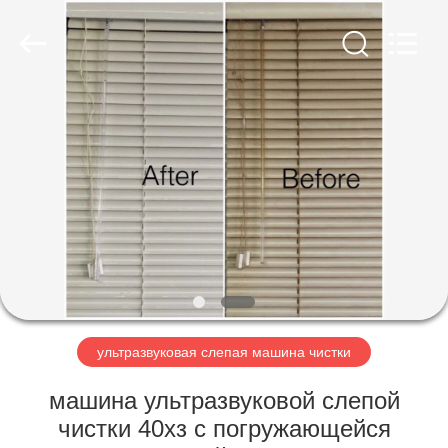
AG
Sonic
Technology
limited.
All
Rights
Reserved.
ДОМ
ПРОДУКТЫ
VR
-
ШОУ
О
ультразвуковая слепая машина чистки
НАС
машина ультразвуковой слепой
чистки 40хз с погружающейся