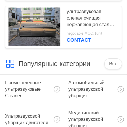
ног
ультразвуковая
слепая очищая
нержавеющая сталь
304 машины 40khz с
negotiable MOQ:1unit
полоща танком/
CONTACT
рицинусами
Популярные категории
Все
Промышленные
Автомобильный
ультразвуковые
ультразвуковой
Cleaner
уборщик
Медицинский
Ультразвуковой
ультразвуковой
уборщик двигателя
уборщик