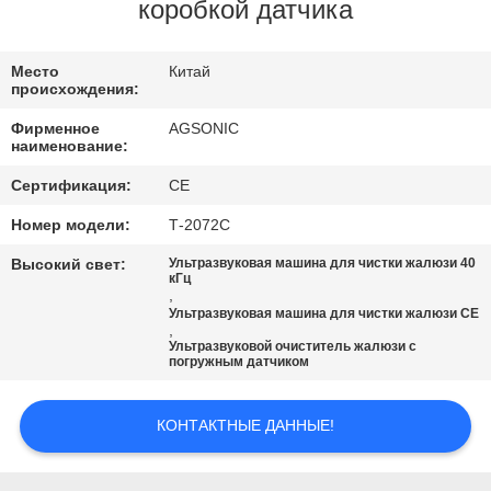
ПУТЕШЕСТВИЕ
коробкой датчика
ФАБРИКИ
Место
Китай
происхождения:
ПРОВЕРКА
Фирменное
AGSONIC
КАЧЕСТВА
наименование:
Сертификация:
CE
СВЯЖИТЕСЬ
Номер модели:
Т-2072С
МЫ
Высокий свет:
Ультразвуковая машина для чистки жалюзи 40
кГц
,
Ультразвуковая машина для чистки жалюзи CE
НОВОСТИ
,
Ультразвуковой очиститель жалюзи с
погружным датчиком
СПРОСИТЕ
ЦИТАТУ
КОНТАКТНЫЕ ДАННЫЕ!