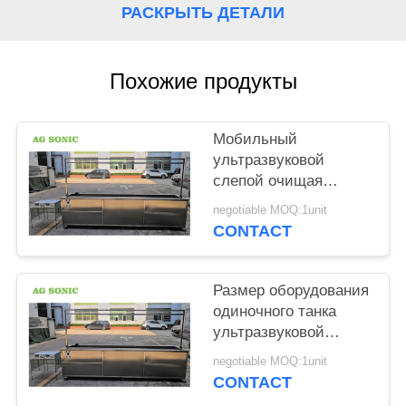
КАРТА
РАСКРЫТЬ ДЕТАЛИ
САЙТА
Похожие продукты
PRIVACY
POLICY
Мобильный
ультразвуковой
слепой очищая
рицинус
negotiable MOQ:1unit
оборудования
CONTACT
длинная стиральная
машина занавеса в 10
ног
Размер оборудования
одиночного танка
ультразвуковой
слепой очищая 3
negotiable MOQ:1unit
метра быстрая
CONTACT
очищая скорость в 10