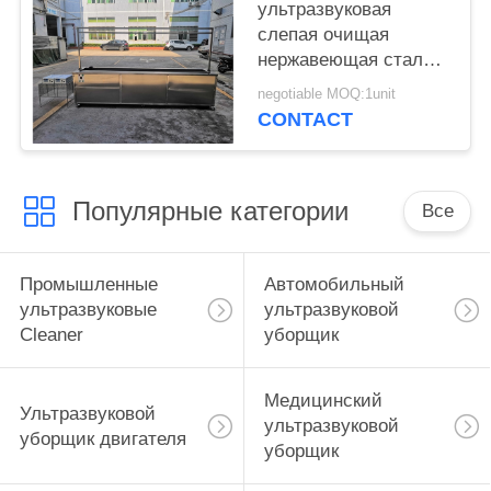
ультразвуковая
слепая очищая
нержавеющая сталь
304 машины 40khz с
negotiable MOQ:1unit
полоща танком/
CONTACT
рицинусами
Популярные категории
Все
Промышленные
Автомобильный
ультразвуковые
ультразвуковой
Cleaner
уборщик
Медицинский
Ультразвуковой
ультразвуковой
уборщик двигателя
уборщик