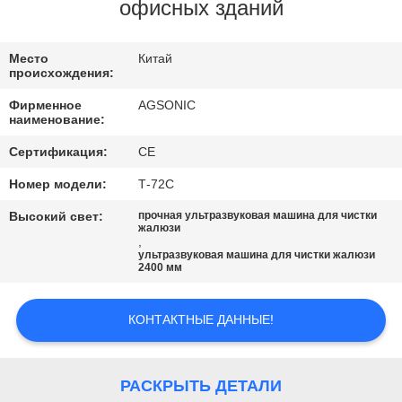
ПУТЕШЕСТВИЕ
офисных зданий
ФАБРИКИ
Место
Китай
происхождения:
ПРОВЕРКА
Фирменное
AGSONIC
КАЧЕСТВА
наименование:
Сертификация:
CE
СВЯЖИТЕСЬ
Номер модели:
Т-72С
МЫ
Высокий свет:
прочная ультразвуковая машина для чистки
жалюзи
,
ультразвуковая машина для чистки жалюзи
НОВОСТИ
2400 мм
СПРОСИТЕ
КОНТАКТНЫЕ ДАННЫЕ!
ЦИТАТУ
РАСКРЫТЬ ДЕТАЛИ