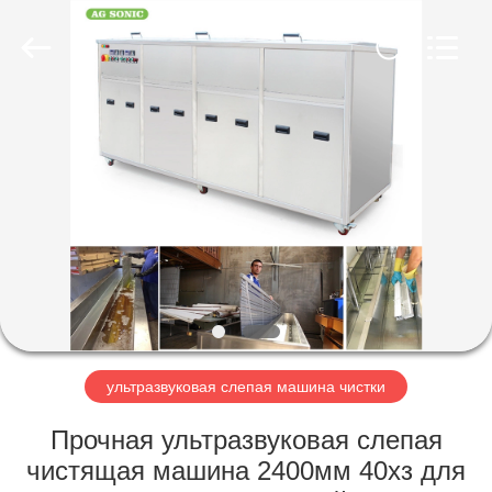
AG
Sonic
Technology
limited.
All
Rights
Reserved.
ДОМ
ПРОДУКТЫ
VR
-
ШОУ
О
ультразвуковая слепая машина чистки
НАС
Прочная ультразвуковая слепая
чистящая машина 2400мм 40хз для