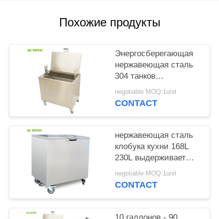
КАРТА
САЙТА
Похожие продукты
PRIVACY
Энергосберегающая
POLICY
нержавеющая сталь
304 танков
оборудования чистки
negotiable MOQ:1unit
печи для чистки
CONTACT
кухни
нержавеющая сталь
клобука кухни 168L
230L выдерживает
танк с Lockable
negotiable MOQ:1unit
колесами рицинуса
CONTACT
10 галлонов - 90