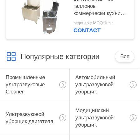
галлонов
коммерчески кухни
выдерживают танк с
negotiable MOQ:1unit
Lockable колесами
CONTACT
рицинуса
Популярные категории
Все
Промышленные
Автомобильный
ультразвуковые
ультразвуковой
Cleaner
уборщик
Медицинский
Ультразвуковой
ультразвуковой
уборщик двигателя
уборщик