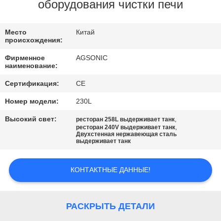
ПУТЕШЕСТВИЕ
оборудования чистки печи
ФАБРИКИ
Место
Китай
происхождения:
ПРОВЕРКА
Фирменное
AGSONIC
КАЧЕСТВА
наименование:
Сертификация:
CE
СВЯЖИТЕСЬ
Номер модели:
230L
МЫ
Высокий свет:
,
ресторан 258L выдерживает танк
,
ресторан 240V выдерживает танк
Двухстенная нержавеющая сталь
выдерживает танк
НОВОСТИ
КОНТАКТНЫЕ ДАННЫЕ!
СПРОСИТЕ
ЦИТАТУ
РАСКРЫТЬ ДЕТАЛИ