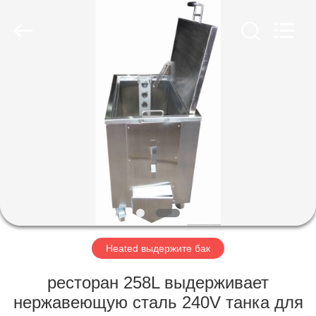
AG
Sonic
Technology
limited.
All
Rights
Reserved.
ДОМ
ПРОДУКТЫ
VR
-
ШОУ
О
Heated выдержите бак
НАС
ресторан 258L выдерживает
нержавеющую сталь 240V танка для