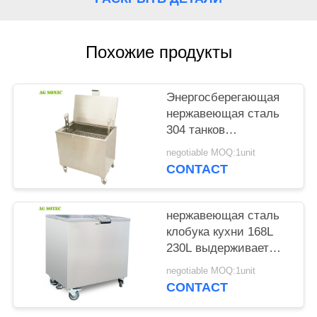
КАРТА
САЙТА
Похожие продукты
PRIVACY
POLICY
Энергосберегающая
нержавеющая сталь
304 танков
оборудования чистки
negotiable MOQ:1unit
печи для чистки
CONTACT
кухни
нержавеющая сталь
клобука кухни 168L
230L выдерживает
танк с Lockable
negotiable MOQ:1unit
колесами рицинуса
CONTACT