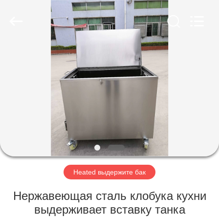
AG
Sonic
Technology
limited.
All
Rights
Reserved.
ДОМ
ПРОДУКТЫ
VR
-
ШОУ
О
Heated выдержите бак
НАС
Нержавеющая сталь клобука кухни
выдерживает вставку танка