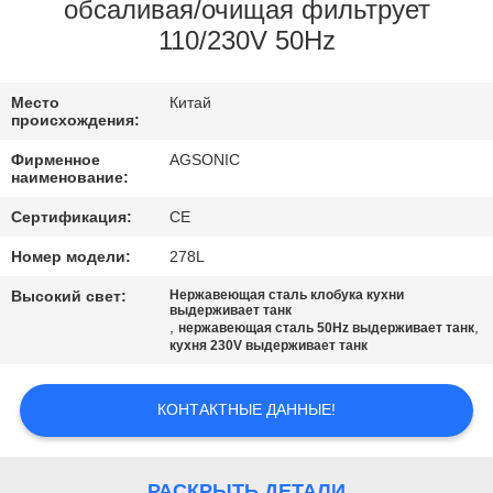
ПУТЕШЕСТВИЕ
обсаливая/очищая фильтрует
110/230V 50Hz
ФАБРИКИ
Место
Китай
ПРОВЕРКА
происхождения:
КАЧЕСТВА
Фирменное
AGSONIC
наименование:
СВЯЖИТЕСЬ
Сертификация:
CE
МЫ
Номер модели:
278L
Высокий свет:
Нержавеющая сталь клобука кухни
выдерживает танк
НОВОСТИ
,
,
нержавеющая сталь 50Hz выдерживает танк
кухня 230V выдерживает танк
СПРОСИТЕ
КОНТАКТНЫЕ ДАННЫЕ!
ЦИТАТУ
РАСКРЫТЬ ДЕТАЛИ