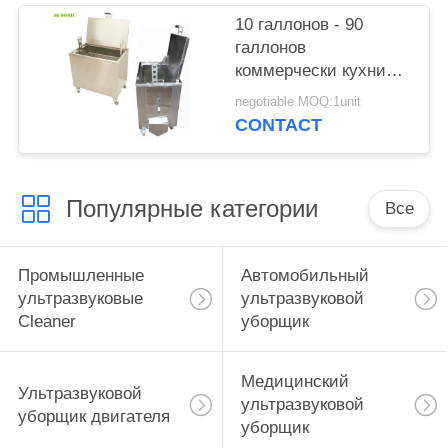
10 галлонов - 90
галлонов
коммерчески кухни
выдерживают танк с
negotiable MOQ:1unit
Lockable колесами
CONTACT
рицинуса
Популярные категории
Все
Промышленные
Автомобильный
ультразвуковые
ультразвуковой
Cleaner
уборщик
Медицинский
Ультразвуковой
ультразвуковой
уборщик двигателя
уборщик