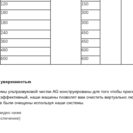
120
150
180
300
180
300
240
450
360
450
480
600
600
600
 уверенностью
темы ультразвуковой чистки AG конструированы для того чтобы при
эффективный, наши машины позволят вам очистить виртуально лю
ые были очищены используя наши системы.
видео ниже
еспечение)