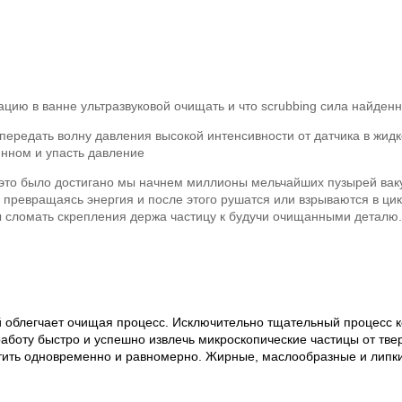
ацию в ванне ультразвуковой очищать и что scrubbing сила найденн
передать волну давления высокой интенсивности от датчика в жидк
инном и упасть давление
а это было достигано мы начнем миллионы мельчайших пузырей ва
х превращаясь энергия и после этого рушатся или взрываются в ци
 сломать скрепления держа частицу к будучи очищанными деталю. Н
й облегчает очищая процесс. Исключительно тщательный процесс 
боту быстро и успешно извлечь микроскопические частицы от твер
чистить одновременно и равномерно. Жирные, маслообразные и лип