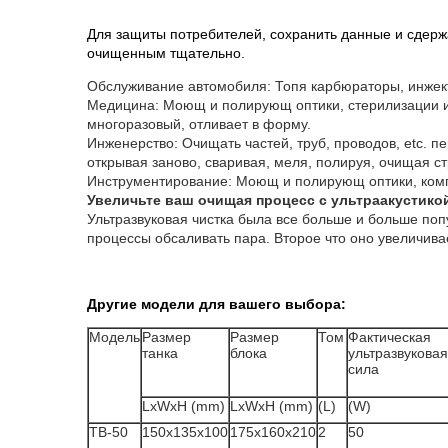
Для защиты потребителей, сохранить данные и сдержа
очищенным тщательно
.
Обслуживание автомобиля: Топя карбюраторы, инжекто
Медицина: Моющ и полирующ оптики, стерилизации и
многоразовый, отливает в форму.
Инженерство: Очищать частей, труб, проводов, etc. 
открывая заново, сваривая, меля, полируя, очищая ст
Инструментирование: Моющ и полирующ оптики, комп
Увеличьте ваш очищая процесс с ультраакустико
Ультразвуковая чистка была все больше и больше по
процессы обсаливать пара. Второе что оно увеличи
Другие модели для вашего выбора:
Модель
Размер
Размер
Том
Фактическая
танка
блока
ультразвуковая
сила
LxWxH (mm)
LxWxH (mm)
(L)
(W)
TB-50
150x135x100
175x160x210
2
50