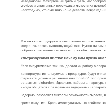
методологии. Межсуточные грязь и грязь, маслообра
crevices и спрятанных переходных люков этих детал
необходимо, что очистило но не деталям повреждени
Мы также конструируем и изготовляем изготовленные
модернизировать существующий танк. Нужно ли вам с
собрания, мы имеем систему которая обеспечивает ва
Ультразвуковая чистка: Почему нам нужно оно?
Если хирургические техники делали их работу в опер
«аппаратуры используемые в процедурах будут очищ
ферментационным решением или moistur? izing брызг
оставаться bioburden. Идеально, наборы аппаратуры
иногда общаться с резервными задержками (аппарату
Задержки позволяют микробы возможность вырасти, ш
время высушить. Кровь имеет уникальные свойства ко