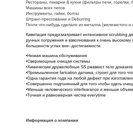
Рестораны, пекарни & кухни (фильтры печи, горелки, б
Машины всех типов
Инструменты, гайки, болты
Штранг-прессование и Deburring
Почти что-нибудь сделало из металла (железистого и 
Кавитация предусматривает интенсивное scrubbing д
ручных погружения и взволнования к очень высокому 
большинств углах вне--достигаемости.
•Низкая машина обслуживания
•Сверхмощные очищая системы
•Химические дружелюбные SS ржавеют тело доказате
•Промышленное farication датчика, строит для того ч
•Одна гарантия года на любой дефект при изготовлен
•Совершенно подгонянный для того чтобы одеть очи
•Меньше человеческого interfearance и меньше объе
•Точная и равномерная чистка everytime
Информация о компании