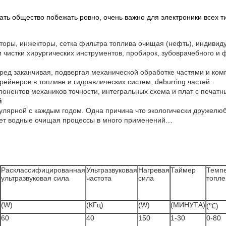
ть общество побежать ровно, очень важно для электроники всех т
ры, инжекторы, сетка фильтра топлива очищая (нефть), индивидуа
 чистки хирургических инструментов, пробирок, зубоврачебного 
перед заканчивая, подвергая механической обработке частями и ком
рейнеров в топливе и гидравлических систем, deburring частей.
онентов механиков точности, интегральных схема и плат с печат
й
пулярной с каждым годом. Одна причина что экологически дружел
вает водные очищая процессы в много применений…
Расклассифицированная
Ультразвуковая
Нагревая
Таймер
Темп
ультразвуковая сила
частота
сила
топле
(W)
(КГц)
(W)
(МИНУТА)
(℃)
60
40
150
1-30
0-80