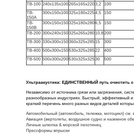
TB-100
240x135x100
265x165x220
3,2
100
TB-
300x150x100
325x180x225
4,5
150
150A
TB-
300x150x150
325x180x280
6,5
150
150B
TB-200
300x240x150
325x265x280
10,8
200
TB-300
330x300x150
360x325x285
15
300
TB-400
500x300x150
530x325x285
22
400
TB-500
500x300x200
530x325x325
30
500
Ультраакустика: ЕДИНСТВЕННЫЙ путь очистить с
Независимо от источника грязи или загрязнения, сис
разнообразных индустриях. Быстрый, эффективный и 
краткий перечень много разных видов деталей котор
Автомобильный (автомобиль, тележка, мотоцикл)
см. 
Авиация (вертолеты, воздушное судно и наземное об
Личные шлюпка & морской пехотинец
Прессформы впрыски