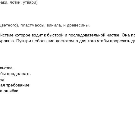
аки, лотки, утвари)
цветного), пластмассы, винила, и древесины.
ействие которое водит к быстрой и последовательной чистке. Она
уровню. Пузыри небольшие достаточно для того чтобы прорезать да
льства
тобы продолжать
ии
щая требование
ма ошибки