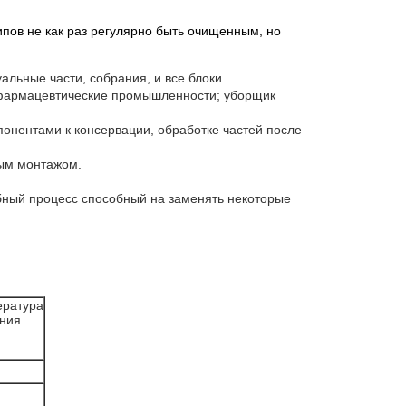
ипов не как раз регулярно быть очищенным, но
льные части, собрания, и все блоки.
и фармацевтические промышленности; уборщик
понентами к консервации, обработке частей после
ным монтажом.
юбный процесс способный на заменять некоторые
ература
ния