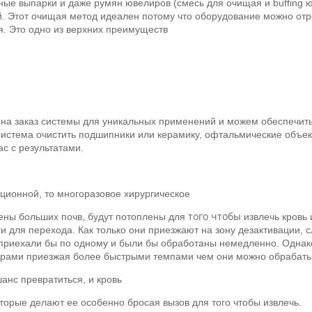
зные выпарки и даже румян ювелиров (смесь для очищая и buffing
ей. Этот очищая метод идеален потому что оборудование можно от
я. Это одно из верхних преимуществ
 на заказ системы для уникальных применений и можем обеспечить
истема очистить подшипники или керамику, офтальмические объек
с с результатами.
ационной, то многоразовое хирургическое
того чтобы
ены больших почв, будут потоплены для
извлечь кровь 
и для перехода. Как только они приезжают на зону дезактивации,
 приехали бы по одному и были бы обработаны немедленно. Однако
рами приезжая более быстрыми темпами чем они можно обрабатыв
анс превратиться, и кровь
торые делают ее особенно бросая вызов для того чтобы извлечь.