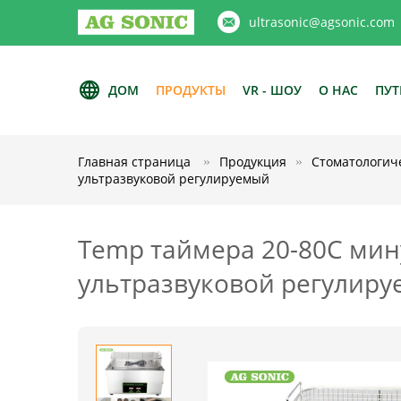
ultrasonic@agsonic.com
ДОМ
ПРОДУКТЫ
VR - ШОУ
О НАС
ПУТ
Главная страница
Продукция
Стоматологич
ультразвуковой регулируемый
Temp таймера 20-80C мин
ультразвуковой регулир