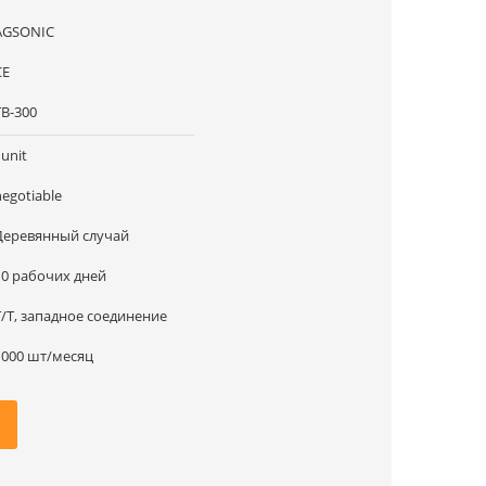
AGSONIC
CE
TB-300
1unit
negotiable
Деревянный случай
10 рабочих дней
T/T, западное соединение
1000 шт/месяц