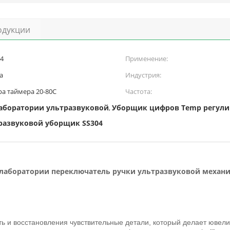
одукции
4
Применение:
а
Индустрия:
ра таймера 20-80C
Частота:
аборатории ультразвуковой
Уборщик цифров Temp регули
,
развуковой уборщик SS304
лаборатории переключатель ручки ультразвуковой механ
ть и восстановления чувствительные детали, который делает юве