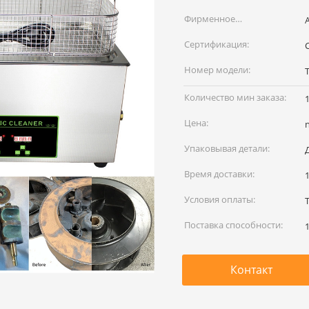
Фирменное
наименование:
Сертификация:
Номер модели:
Количество мин заказа:
Цена:
Упаковывая детали:
Время доставки:
Условия оплаты:
Поставка способности:
Контакт