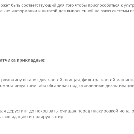
ожет быть соответствующий для того чтобы приспособиться к ульт
ольше информации и цитатой для выполненной на заказ системы 
атчика прикладные:
 ржавчину и тавот для частей очищая, фильтра частей машинно
рожной индустрии, ибо обсаливая подготовленные дезактиваци
вая дерустинг до покрывать, очищая перед плакировкой иона, 
да, оксидацию и полируя затир