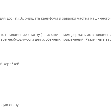
и
для доск п.к.б, очищать канифоли и заварки частей машинного
то приложение к танку (за исключением держать их в положени
о мере необходимости для особенных применений. Различные ва
й коробкой
овую стену