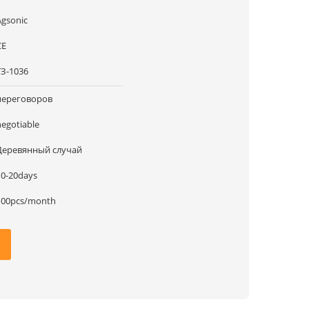
Agsonic
CE
ТЗ-1036
переговоров
negotiable
Деревянный случай
10-20days
100pcs/month