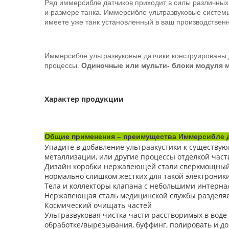
Ряд иммерсибле датчиков приходит в силы различных
и размере танка. Иммерсибле ультразвуковые системы 
имеете уже танк установленный в ваш производствен
Иммерсибле ультразвуковые датчики конструированы д
процессы.
Одиночные или мульти- блоки модуля м
Характер продукции
Общие применения – преимущества Иммерсибле д
Упадите в добавление ультраакустики к существу
металлизации, или другие процессы отделкой част
Дизайн коробки нержавеющей стали сверхмощный 
нормально слишком жестких для такой электроник
Тела и коллекторы клапана с небольшими интерна
Нержавеющая сталь медицинской службы разделяе
Космический очищать частей
Ультразвуковая чистка части расстворимых в воде
обработке/вырезывания, буффинг, полировать и до