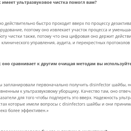
к имеет ультразвуковое чистка помогл вам?
о действительно быстро проходит вверх по процессу дезактива
рудование, поэтому оно извлекает участок процесса и уменьша
боту чистки также, потому что она цифровая оно держит дейст
 клинического управления, аудита, и перекрестных протоколов
к оно сравнивает к другим очищая методам вы используйт
ы запланировали первоначально получить disinfector шайбы, н
авненным к ультразвуковому уборщику. Качество там, оно отве
азатели для того чтобы подпереть это вверх. Надежность ультр
стах которые имели вопросы с disinfectors шайбы и они прини
еко более эффективен.»