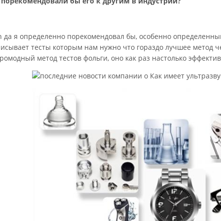
 порекомендовали бы его к другим в индустрии?
h да я определенно порекомендовал бы, особенно определенный
писывает тесты которым нам нужно что гораздо лучшее метод 
ромодный метод тестов фольги, оно как раз настолько эффекти