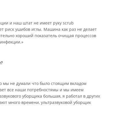
ции и наш штат не имеет руку scrub
ет риск ушибов иглы. Машина как раз не делает
вительно хороший показатель очищая процессов
 инфекции.»
е?
о мы не думали что было стоящим вкладом
чает все наши потребностямы и мы имеем
азвукового уборщика большая, я работал в других
мают много времени, ультразвуковой уборщик