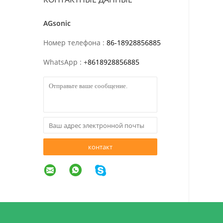
AGsonic
Номер телефона :
86-18928856885
WhatsApp :
+
8618928856885
контакт