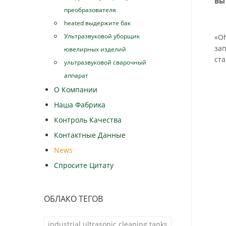
Вы
преобразователя
heated выдержите бак
Ультразвуковой уборщик
«O
за
ювелирных изделий
ста
ультразвуковой сварочный
аппарат
О Компании
Наша Фабрика
Контроль Качества
Контактные Данные
News
Спросите Цитату
ОБЛАКО ТЕГОВ
industrial ultrasonic cleaning tanks