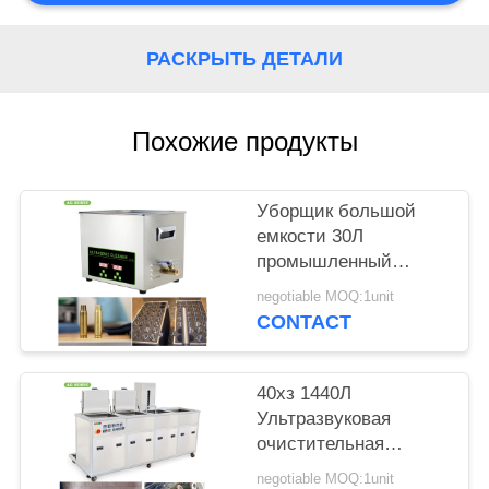
КАРТА
САЙТА
РАСКРЫТЬ ДЕТАЛИ
PRIVACY
Похожие продукты
POLICY
Уборщик большой
емкости 30Л
промышленный
ультразвуковой для
negotiable MOQ:1unit
чистки карбюраторов/
CONTACT
поршней
40хз 1440Л
Ультразвуковая
очистительная
машина 4 танков,
negotiable MOQ:1unit