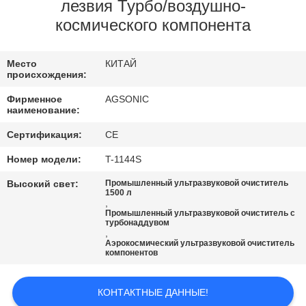
ПУТЕШЕСТВИЕ
лезвия Турбо/воздушно-
космического компонента
ФАБРИКИ
Место
КИТАЙ
ПРОВЕРКА
происхождения:
КАЧЕСТВА
Фирменное
AGSONIC
наименование:
СВЯЖИТЕСЬ
Сертификация:
CE
МЫ
Номер модели:
T-1144S
Высокий свет:
Промышленный ультразвуковой очиститель
1500 л
НОВОСТИ
,
Промышленный ультразвуковой очиститель с
турбонаддувом
,
СПРОСИТЕ
Аэрокосмический ультразвуковой очиститель
компонентов
ЦИТАТУ
КОНТАКТНЫЕ ДАННЫЕ!