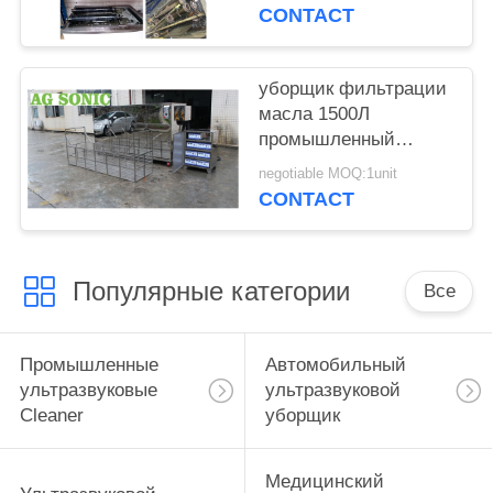
очищающих
CONTACT
полоскание, сушка,
фильтрация
уборщик фильтрации
масла 1500Л
промышленный
ультразвуковой для
negotiable MOQ:1unit
лезвия Турбо/
CONTACT
воздушно-
космического
компонента
Популярные категории
Все
Промышленные
Автомобильный
ультразвуковые
ультразвуковой
Cleaner
уборщик
Медицинский