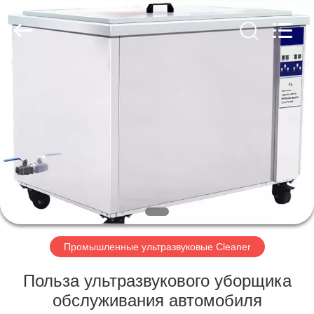
AG
Sonic
Technology
limited.
All
Rights
Reserved.
ДОМ
ПРОДУКТЫ
VR
-
ШОУ
О
Промышленные ультразвуковые Cleaner
НАС
Польза ультразвукового уборщика
обслуживания автомобиля