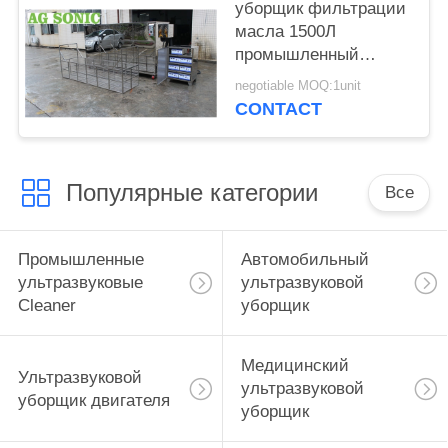
уборщик фильтрации
масла 1500Л
промышленный
ультразвуковой для
negotiable MOQ:1unit
лезвия Турбо/
CONTACT
воздушно-
космического
компонента
Популярные категории
Все
Промышленные
Автомобильный
ультразвуковые
ультразвуковой
Cleaner
уборщик
Медицинский
Ультразвуковой
ультразвуковой
уборщик двигателя
уборщик