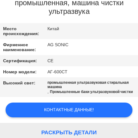
ПУТЕШЕСТВИЕ
промышленная, машина чистки
ультразвука
ФАБРИКИ
Место
Китай
ПРОВЕРКА
происхождения:
КАЧЕСТВА
Фирменное
AG SONIC
наименование:
СВЯЖИТЕСЬ
Сертификация:
CE
МЫ
Номер модели:
АГ-600СТ
Высокий свет:
промышленная ультразвуковая стиральная
машина
НОВОСТИ
,
Промышленные баки ультразвуковой чистки
СПРОСИТЕ
КОНТАКТНЫЕ ДАННЫЕ!
ЦИТАТУ
РАСКРЫТЬ ДЕТАЛИ