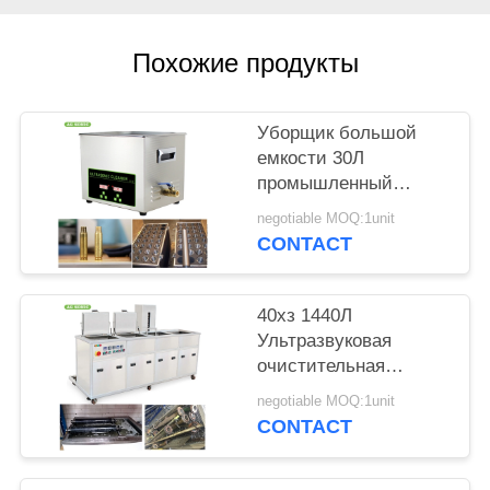
КАРТА
САЙТА
Похожие продукты
PRIVACY
Уборщик большой
POLICY
емкости 30Л
промышленный
ультразвуковой для
negotiable MOQ:1unit
чистки карбюраторов/
CONTACT
поршней
40хз 1440Л
Ультразвуковая
очистительная
машина 4 танков,
negotiable MOQ:1unit
очищающих
CONTACT
полоскание, сушка,
фильтрация