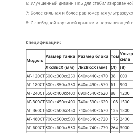
6: Улучшенный дизайн ПКБ для стабилизированн
7: Более сильная и более равномерная ультразвук
8: С свободной корзиной крышки и нержавеющей 
Спецификации:
Ультр
Размер танка
Размер блока
Том
сила
Модель
ЛксВксХ (мм)
ЛксВксХ (мм)
(Л)
(В)
АГ-120СТ
500кс300кс250
640кс440кс470
38
600
АГ-180СТ
500кс350кс350
640кс490кс570
61
900
АГ-240СТ
550кс400кс400
690кс540кс620
88
1200
АГ-300СТ
600кс450кс400
740кс590кс620
108
1500
АГ-360СТ
600кс500кс450
740кс640кс670
135
1800
АГ-480СТ
700кс500кс500
840кс640кс720
175
2400
АГ-600СТ
800кс600кс550
940кс740кс770
264
3000