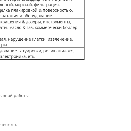
льный, морской, фильтрация,
тделка плакировкой & поверхностью,
ечатания и оборудование.
украшения & дозоры, инструменты,
ты, масло & газ, коммерчески боилер
ая, нарушение клетки, извлечение,
тры
удование татуировки, ролик анилокс,
электроника, етк.
рывной работы
ческого.