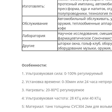
протезный импланц, автомоби
Изготовлять:
прессформа, еда и напиток, о
полупроводники, технология п
Автомобильный обслуживать, 
Обслуживание
оружия, теплообменные аппара
кофе
Научное исследование, смешив
Лаборатория
фармацевтическое Соночемис
шторки окна, гольф-клуб, обор
Другие
оборудование музыки, оружия, 
Особенности:
1. Ультразвуковая сила: 0-100% регулируемый
2. Установка времени: 0-30мин или 24 часа непре
3. Нагревать: 20-80℃ регулируемое
4: Ультразвуковая частота: 28 КГц или 40 КГц
5: Материал: танк толщины СУС304 2мм для вольви