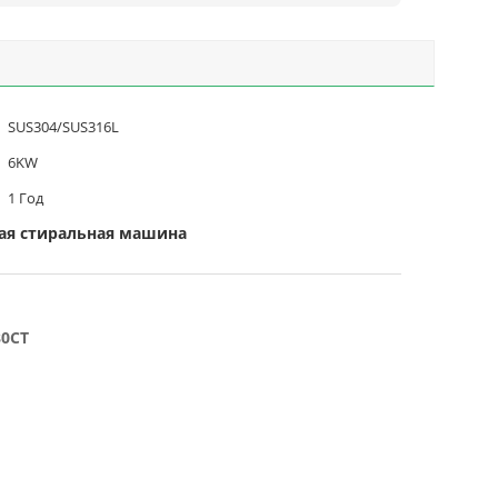
SUS304/SUS316L
6KW
1 Год
ая стиральная машина
80СТ