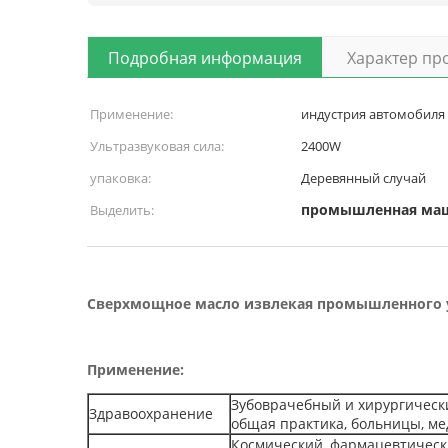
Подробная информация
Характер пр
Применение:
индустрия автомобиля
Ультразвуковая сила:
2400W
упаковка:
Деревянный случай
промышленная маш
Выделить:
Сверхмощное масло извлекая промышленного у
Применение:
Зубоврачебный и хирургически
Здравоохранение
общая практика, больницы, м
Космический, фармацевтически