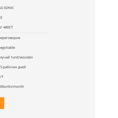
AG SONIC
CE
АГ-480СТ
переговоров
negotiable
случай 1unit/wooden
15 рабочих дней
T/T
300units/month