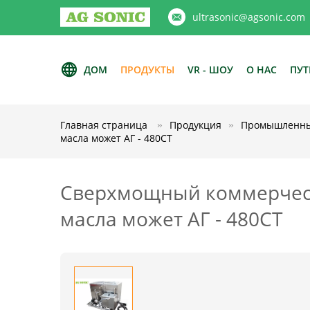
ultrasonic@agsonic.com
ДОМ
ПРОДУКТЫ
VR - ШОУ
О НАС
ПУТ
Главная страница
Продукция
Промышленные
масла может АГ - 480СТ
Сверхмощный коммерческ
масла может АГ - 480СТ