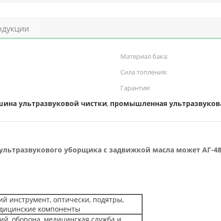
одукции
Материал бака:
Сила топления:
Гарантия:
ина ультразвуковой чистки
промышленная ультразвуков
,
льтразвукового уборщика с задвижкой масла может АГ-4
й инструмент, оптически, подятры,
едицинские компоненты
й, оборона, медицинская служба и