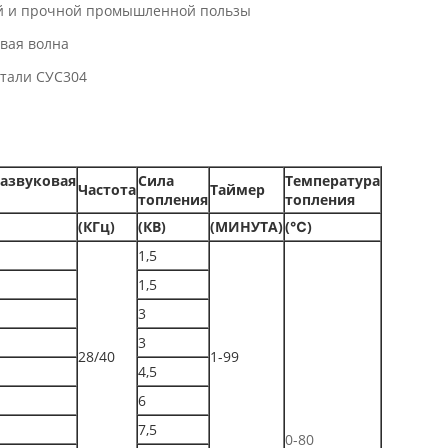
ой и прочной промышленной пользы
овая волна
стали СУС304
азвуковая
Сила
Температура
Частота
Таймер
топления
топления
(КГц)
(КВ)
(МИНУТА)
(℃)
1,5
1,5
3
3
28/40
1-99
4,5
6
7,5
0-80