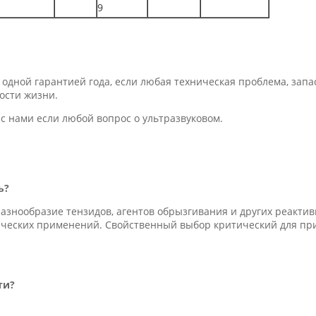
9
дной гарантией года, если любая техническая проблема, запа
ости жизни.
с нами если любой вопрос о ультразвуковом.
ь?
азнообразие тензидов, агентов обрызгивания и других реакти
ческих применений. Свойственный выбор критический для при
ти?