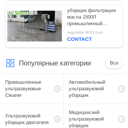
фильтрация
уборщик фильтрации
масла 1500Л
промышленный
ультразвуковой для
negotiable MOQ:1unit
лезвия Турбо/
CONTACT
воздушно-
космического
компонента
Популярные категории
Все
Промышленные
Автомобильный
ультразвуковые
ультразвуковой
Cleaner
уборщик
Медицинский
Ультразвуковой
ультразвуковой
уборщик двигателя
уборщик