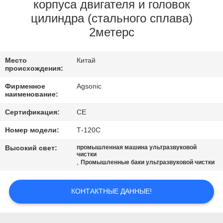
ПУТЕШЕСТВИЕ
корпуса двигателя и головок
цилиндра (стального сплава)
ФАБРИКИ
2метерс
ПРОВЕРКА
Место
Китай
КАЧЕСТВА
происхождения:
Фирменное
Agsonic
наименование:
СВЯЖИТЕСЬ
МЫ
Сертификация:
CE
Номер модели:
Т-120С
НОВОСТИ
Высокий свет:
промышленная машина ультразвуковой
чистки
,
Промышленные баки ультразвуковой чистки
СПРОСИТЕ
ЦИТАТУ
КОНТАКТНЫЕ ДАННЫЕ!