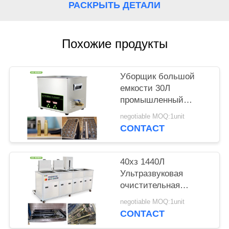
КАРТА
РАСКРЫТЬ ДЕТАЛИ
САЙТА
Похожие продукты
PRIVACY
POLICY
Уборщик большой
емкости 30Л
промышленный
ультразвуковой для
negotiable MOQ:1unit
чистки карбюраторов/
CONTACT
поршней
40хз 1440Л
Ультразвуковая
очистительная
машина 4 танков,
negotiable MOQ:1unit
очищающих
CONTACT
полоскание, сушка,