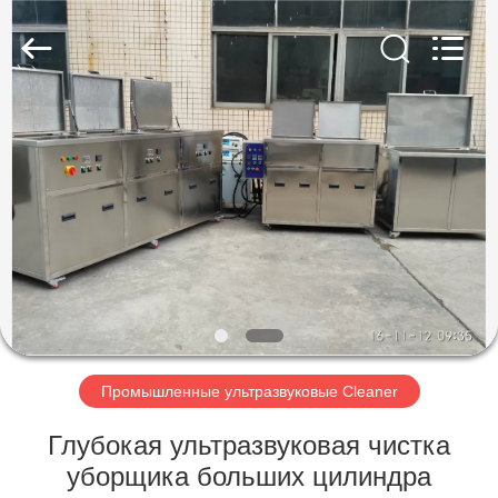
AG
Sonic
Technology
limited.
All
Rights
Reserved.
ДОМ
ПРОДУКТЫ
VR
-
ШОУ
О
Промышленные ультразвуковые Cleaner
НАС
Глубокая ультразвуковая чистка
уборщика больших цилиндра